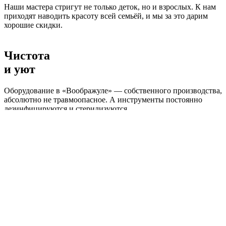
Наши мастера стригут не только деток, но и взрослых. К нам
приходят наводить красоту всей семьёй, и мы за это дарим
хорошие скидки.
Чистота
и уют
Оборудование в «Воображуле» — собственного производства,
абсолютно не травмоопасное. А инструменты постоянно
дезинфицируются и стерилизуются.
Подарки, скидки, плюшки!
Мы дарим скидки постоянным клиентам, постоянно
проводим акции. Например, каждую среду скидки на стрижки
более 30%! Поэтому стричь деток у нас — выгодно!
Сайт собирает файлы Cookie для корректной работы и
аналитики. Используя его, вы соглашаетесь с
Политикой
обработки персональных данных.
Если вам это не подходит
— отключите Cookies в настройках браузера.
Принять